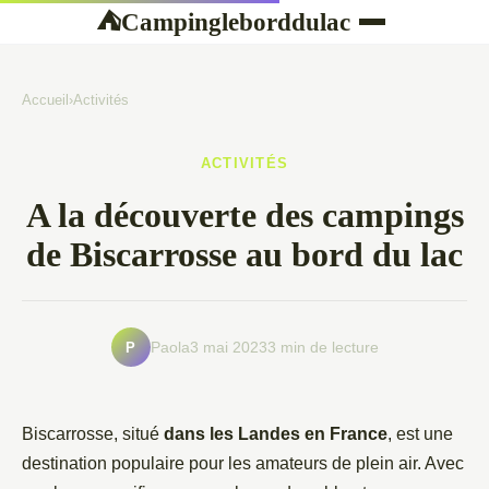
Campingleborddulac
⛺
Accueil
›
Activités
ACTIVITÉS
A la découverte des campings
de Biscarrosse au bord du lac
P
Paola
3 mai 2023
3 min de lecture
Biscarrosse, situé
dans les Landes en France
, est une
destination populaire pour les amateurs de plein air. Avec