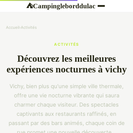
Campingleborddulac
⛺
Accueil
›
Activités
ACTIVITÉS
Découvrez les meilleures
expériences nocturnes à vichy
Vichy, bien plus qu'une simple ville thermale,
offre une vie nocturne vibrante qui saura
charmer chaque visiteur. Des spectacles
captivants aux restaurants raffinés, en
passant par des bars animés, chaque coin de
rue promet une nouvelle découverte...