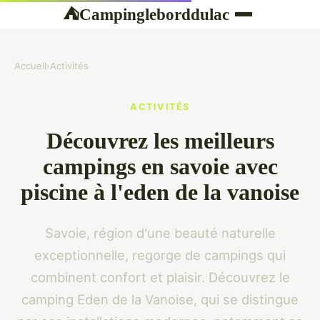
Campingleborddulac
⛺
Accueil
›
Activités
ACTIVITÉS
Découvrez les meilleurs
campings en savoie avec
piscine à l'eden de la vanoise
Savoie, région d'une beauté naturelle
exceptionnelle, regorge de campings qui
combinent confort et plaisir. Découvrez le
camping Eden de la Vanoise, qui se distingue